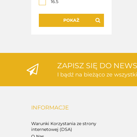
16.5
POKAŻ
ZAPISZ SIĘ DO NEW
I bądź na bieżąco ze wszyst
INFORMACJE
Warunki Korzystania ze strony
internetowej (DSA)
O Nas