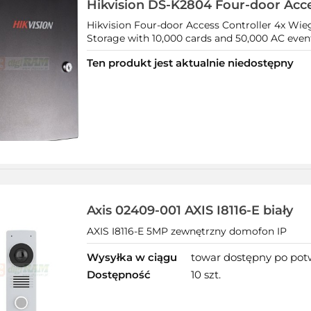
Hikvision DS-K2804 Four-door Acce
Hikvision Four-door Access Controller 4x Wie
Storage with 10,000 cards and 50,000 AC ev
Ten produkt jest aktualnie niedostępny
Axis 02409-001 AXIS I8116-E biały
AXIS I8116-E 5MP zewnętrzny domofon IP
Wysyłka w ciągu
towar dostępny po potw
Dostępność
10 szt.