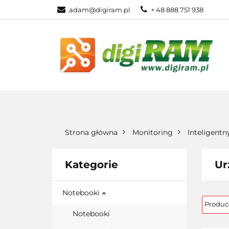
adam@digiram.pl
+ 48 888 751 938
SIEĆ
MONI
WSZYSTKIE KATEGORIE
SIEĆ
Strona główna
Monitoring
Inteligent
Kategorie
Ur
Notebooki
Notebooki