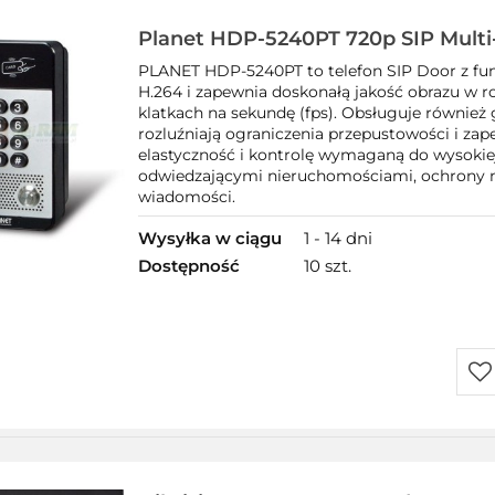
Planet HDP-5240PT 720p SIP Multi
PLANET HDP-5240PT to telefon SIP Door z fun
H.264 i zapewnia doskonałą jakość obrazu w r
klatkach na sekundę (fps). Obsługuje również g
rozluźniają ograniczenia przepustowości i za
elastyczność i kontrolę wymaganą do wysokie
odwiedzającymi nieruchomościami, ochrony n
wiadomości.
Wysyłka w ciągu
1 - 14 dni
Dostępność
10 szt.
Do
prz