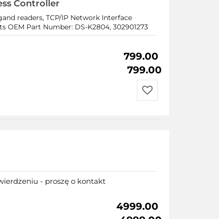
ss Controller
gand readers, TCP/IP Network Interface
ents OEM Part Number: DS-K2804, 302901273
799.00
799.00
Do
przechowalni
ierdzeniu - proszę o kontakt
4999.00