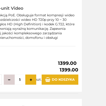
-unit Video
kcją PoE. Obsługuje format kompresji wideo
ozdzielczości wideo HD 720p przy 10 ~ 30
łos HD (High Definition) i kodek G.722, które
pewniają wyraźną komunikację. Zapewnia
j jakości kompleksowego zarządzania
ieruchomości, domofonu i obsługi
1399.00
1399.00
szt.
DO KOSZYKA
echowalni