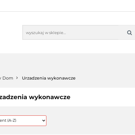
TORING
AUDIO-VIDEO
PROJEKTORY
M
MONITORING
AUDIO-VIDEO
PROJEKTORY
MO
ny Dom
Urzadzenia wykonawcze
zadzenia wykonawcze