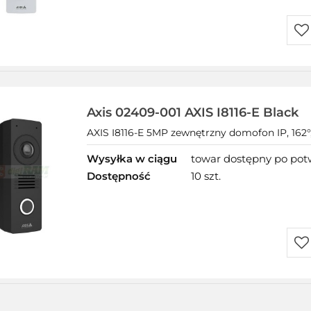
Do
prz
Axis 02409-001 AXIS I8116-E Black
AXIS I8116-E 5MP zewnętrzny domofon IP, 162°,
Wysyłka w ciągu
towar dostępny po potw
Dostępność
10 szt.
Do
prz