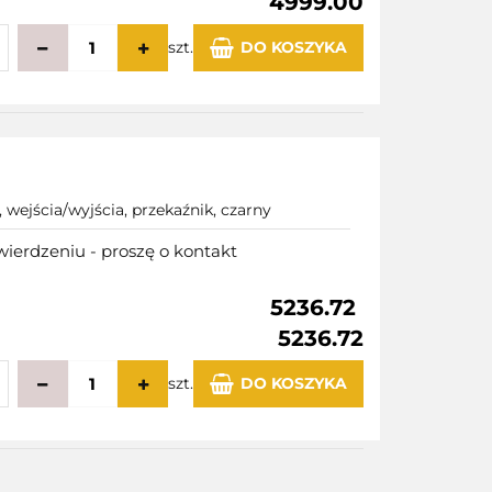
4999.00
szt.
DO KOSZYKA
echowalni
 wejścia/wyjścia, przekaźnik, czarny
ierdzeniu - proszę o kontakt
5236.72
5236.72
szt.
DO KOSZYKA
echowalni