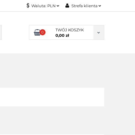
Waluta:
PLN
Strefa klienta
ONITORY
PLN
Zaloguj się
USD
Zarejestruj się
TWÓJ KOSZYK
0
0,00 zł
EUR
Dodaj zgłoszenie
NITORY