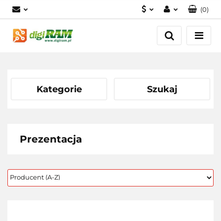
(
0
)
PLN
Zaloguj się
Zarejestruj się
USD
Dodaj zgłoszenie
EUR
Kategorie
Szukaj
Prezentacja