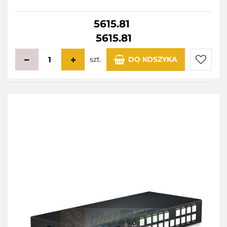
5615.81
5615.81
szt.
DO KOSZYKA
Do
przecho