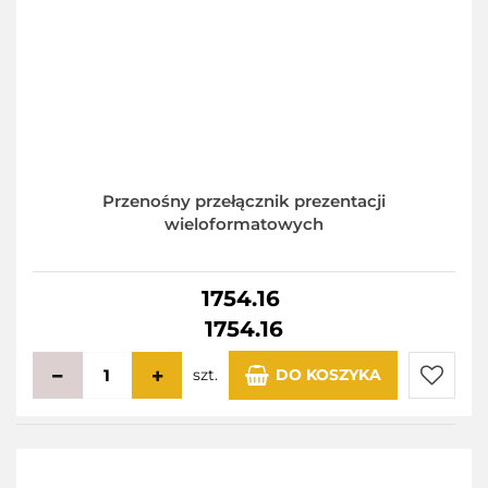
Przenośny przełącznik prezentacji
wieloformatowych
1754.16
1754.16
szt.
DO KOSZYKA
Do
przecho