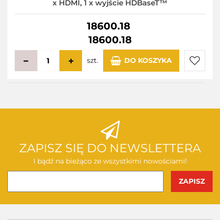
x HDMI, 1 x wyjście HDBaseT™
18600.18
18600.18
szt.
DO KOSZYKA
Do
przecho
ZAPISZ SIĘ DO NEWSLETTERA
I bądź na bieżąco ze wszystkimi nowościami!