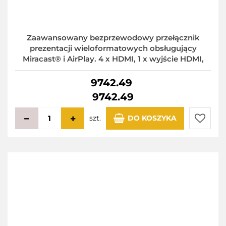
Zaawansowany bezprzewodowy przełącznik
prezentacji wieloformatowych obsługujący
Miracast® i AirPlay. 4 x HDMI, 1 x wyjście HDMI,
9742.49
9742.49
szt.
DO KOSZYKA
Do
przecho