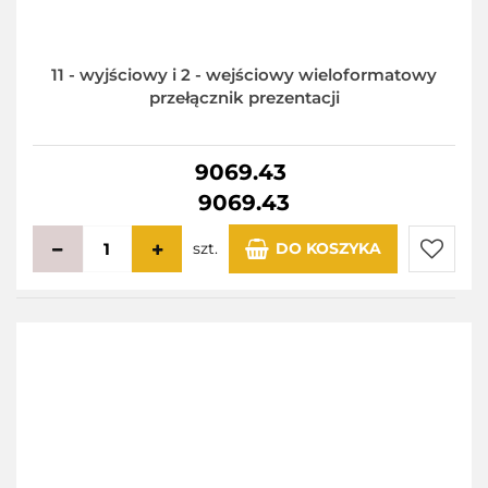
11 - wyjściowy i 2 - wejściowy wieloformatowy
przełącznik prezentacji
9069.43
9069.43
szt.
DO KOSZYKA
Do
przecho