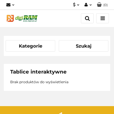
(
0
)
PLN
Zaloguj się
Zarejestruj się
USD
Dodaj zgłoszenie
EUR
Kategorie
Szukaj
Tablice interaktywne
Brak produktów do wyświetlenia