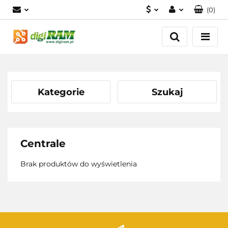
(
0
)
PLN
Zaloguj się
Zarejestruj się
USD
Dodaj zgłoszenie
EUR
Kategorie
Szukaj
Centrale
Brak produktów do wyświetlenia