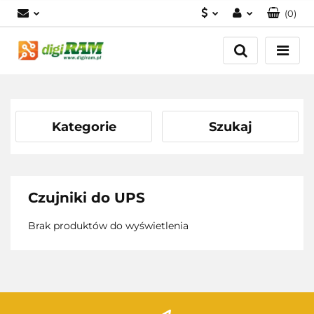
(
0
)
PLN
Zaloguj się
Zarejestruj się
USD
Dodaj zgłoszenie
EUR
Kategorie
Szukaj
Czujniki do UPS
Brak produktów do wyświetlenia