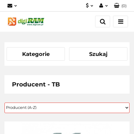
(
0
)
PLN
Zaloguj się
Zarejestruj się
USD
Dodaj zgłoszenie
EUR
Kategorie
Szukaj
Producent - TB