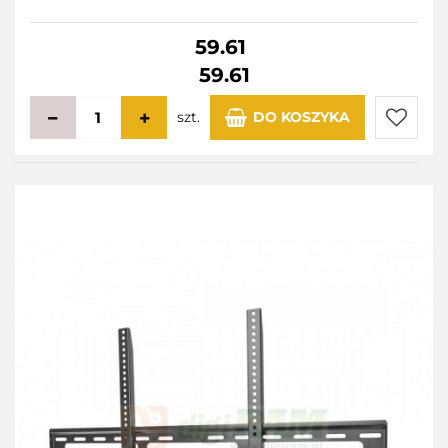
59.61
59.61
szt.
DO KOSZYKA
Do
przecho