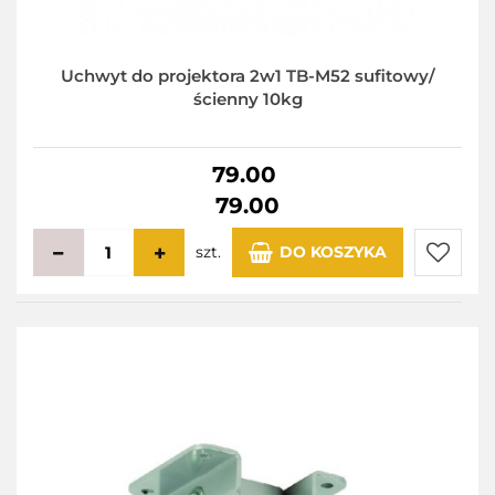
Uchwyt do projektora 2w1 TB-M52 sufitowy/
ścienny 10kg
79.00
79.00
szt.
DO KOSZYKA
Do
przecho