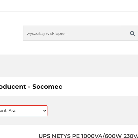
TORING
AUDIO-VIDEO
PROJEKTORY
M
MONITORING
AUDIO-VIDEO
PROJEKTORY
MO
oducent - Socomec
UPS NETYS PE 1000VA/600W 230V