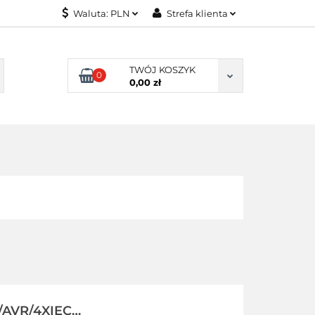
Waluta:
PLN
Strefa klienta
ONITORY
PLN
Zaloguj się
USD
Zarejestruj się
TWÓJ KOSZYK
0
0,00 zł
EUR
Dodaj zgłoszenie
NITORY
/AVR/4XIEC