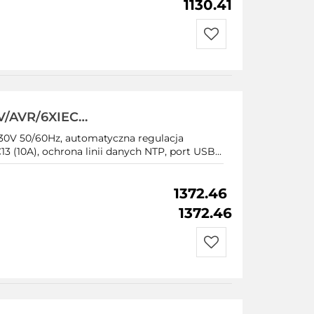
1130.41
Do
przechowalni
V/AVR/6XIEC
0V 50/60Hz, automatyczna regulacja
3 (10A), ochrona linii danych NTP, port USB...
1372.46
1372.46
Do
przechowalni