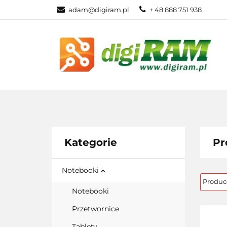
adam@digiram.pl
+ 48 888 751 938
SIEĆ
MONI
WSZYSTKIE KATEGORIE
SIEĆ
Kategorie
Pr
Notebooki
Notebooki
Przetwornice
Tablety