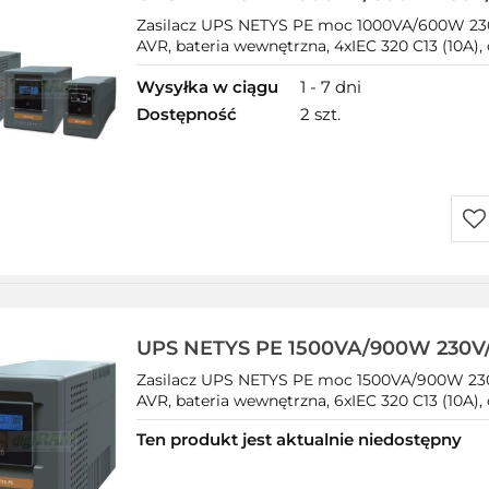
320,LED,USB
Zasilacz UPS NETYS PE moc 1000VA/600W 230
AVR, bateria wewnętrzna, 4xIEC 320 C13 (10A), 
Wysyłka w ciągu
1 - 7 dni
Dostępność
2 szt.
Do
prz
UPS NETYS PE 1500VA/900W 230V
320,LED,USB
Zasilacz UPS NETYS PE moc 1500VA/900W 230
AVR, bateria wewnętrzna, 6xIEC 320 C13 (10A), 
Ten produkt jest aktualnie niedostępny