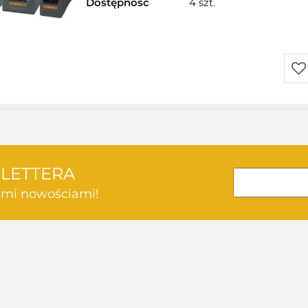
Dostępność
4 szt.
Do
prz
SLETTERA
kimi nowościami!