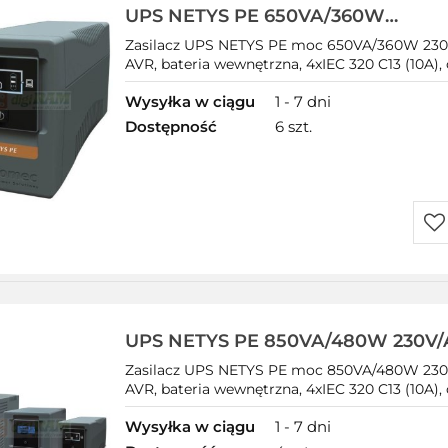
UPS NETYS PE 650VA/360W
230V/AVR/4XIEC,USB,LED
Zasilacz UPS NETYS PE moc 650VA/360W 230V
AVR, bateria wewnętrzna, 4xIEC 320 C13 (10A), 
Wysyłka w ciągu
1 - 7 dni
Dostępność
6 szt.
Do
prz
UPS NETYS PE 850VA/480W 230V/
320,LED, USB
Zasilacz UPS NETYS PE moc 850VA/480W 230V
AVR, bateria wewnętrzna, 4xIEC 320 C13 (10A), o
Wysyłka w ciągu
1 - 7 dni