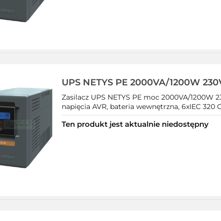
UPS NETYS PE 2000VA/1200W 230
320,LED,USB
Zasilacz UPS NETYS PE moc 2000VA/1200W 23
napięcia AVR, bateria wewnętrzna, 6xIEC 320 C1
Ten produkt jest aktualnie niedostępny