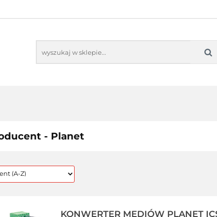
TORING
AUDIO-VIDEO
PROJEKTORY
M
MONITORING
AUDIO-VIDEO
PROJEKTORY
MO
oducent - Planet
KONWERTER MEDIÓW PLANET ICS