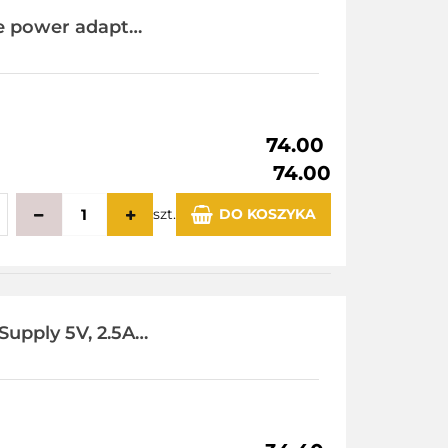
e power adaptor
74.00
74.00
szt.
DO KOSZYKA
echowalni
upply 5V, 2.5A