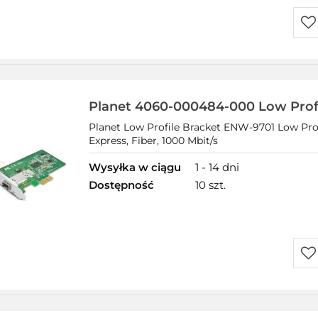
Do
prz
Planet 4060-000484-000 Low Profi
ENW-9701
Planet Low Profile Bracket ENW-9701 Low Prof
Express, Fiber, 1000 Mbit/s
Wysyłka w ciągu
1 - 14 dni
Dostępność
10 szt.
Do
prz