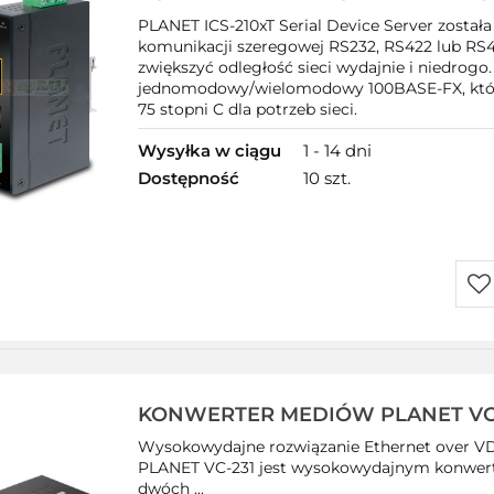
PLANET ICS-210xT Serial Device Server została
komunikacji szeregowej RS232, RS422 lub RS4
zwiększyć odległość sieci wydajnie i niedrogo.
jednomodowy/wielomodowy 100BASE-FX, które
75 stopni C dla potrzeb sieci.
Wysyłka w ciągu
1 - 14 dni
Dostępność
10 szt.
Do
prz
KONWERTER MEDIÓW PLANET VC-
100MB/S 1X RJ45 1X VDSL2/RJ11 w
Wysokowydajne rozwiązanie Ethernet over VD
Gwarancja 24 m-ce
PLANET VC-231 jest wysokowydajnym konwerte
dwóch ...