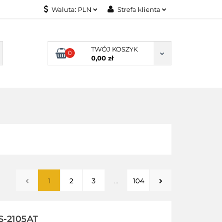
Waluta:
PLN
Strefa klienta
ONITORY
PLN
Zaloguj się
USD
Zarejestruj się
TWÓJ KOSZYK
0
0,00 zł
EUR
Dodaj zgłoszenie
NITORY
1
2
3
...
104
-2105AT