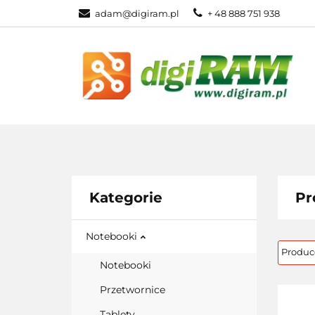
adam@digiram.pl
+ 48 888 751 938
SIEĆ
MONI
WSZYSTKIE KATEGORIE
SIEĆ
Kategorie
Pr
Notebooki
Notebooki
Przetwornice
Tablety