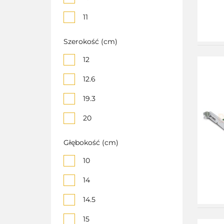
11
14
Szerokość (cm)
19
12
2
12.6
2.65
19.3
2.8
20
20
20.4
Głębokość (cm)
23
20.8
10
24
21
14
26
22
14.5
27
23
15