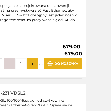
 specjalnie zaprojektowana do konwersji
85 na przemysłową sieć Fast Ethernet, aby
 W serii ICS-210xT dostępny jest jeden nośnik
go temperatura pracy waha się od -40 do
679.00
679.00
szt.
DO KOSZYKA
echowalni
231 VDSL2
ersja DEMO
SL, 100/100Mbps do i od użytkownika
rem Ethernet-over-VDSL2. Opiera się na