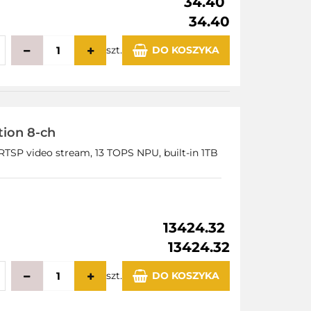
34.40
34.40
szt.
DO KOSZYKA
echowalni
tion 8-ch
 RTSP video stream, 13 TOPS NPU, built-in 1TB
13424.32
13424.32
szt.
DO KOSZYKA