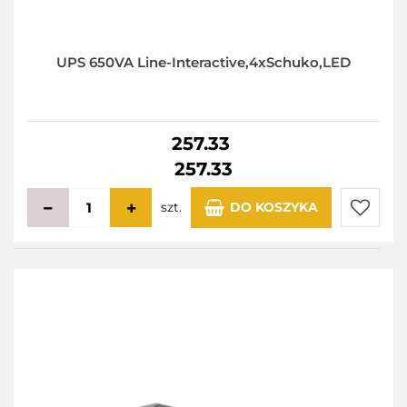
UPS 650VA Line-Interactive,4xSchuko,LED
257.33
257.33
szt.
DO KOSZYKA
Do
przecho