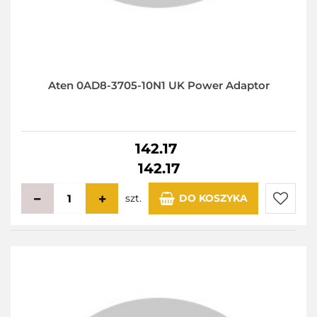
Aten 0AD8-3705-10N1 UK Power Adaptor
142.17
142.17
szt.
DO KOSZYKA
Do
przecho