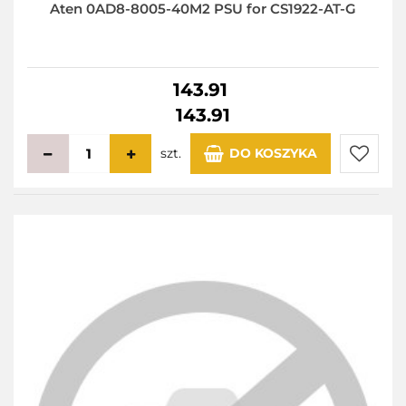
Aten 0AD8-8005-40M2 PSU for CS1922-AT-G
143.91
143.91
szt.
DO KOSZYKA
Do
przecho