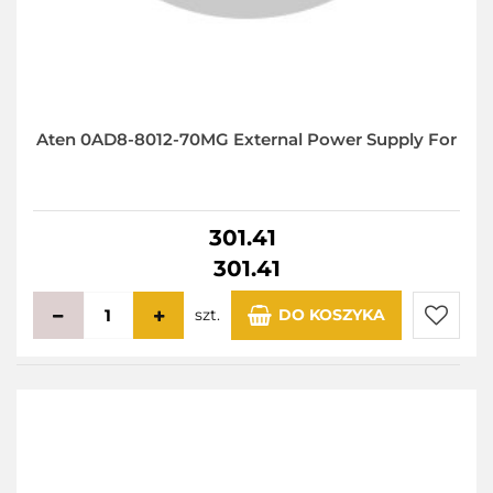
Aten 0AD8-8012-70MG External Power Supply For
301.41
301.41
szt.
DO KOSZYKA
Do
przecho