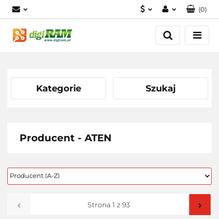
(
0
)
PLN
Zaloguj się
Zarejestruj się
USD
Dodaj zgłoszenie
EUR
Kategorie
Szukaj
Producent - ATEN