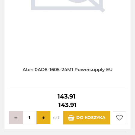
Aten 0AD8-1605-24M1 Powersupply EU
143.91
143.91
szt.
DO KOSZYKA
Do