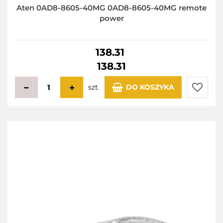
Aten 0AD8-8605-40MG 0AD8-8605-40MG remote
power
138.31
138.31
szt.
DO KOSZYKA
Do
przecho