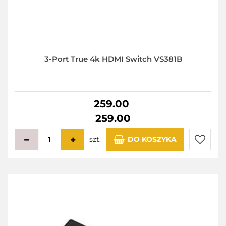
3-Port True 4k HDMI Switch VS381B
259.00
259.00
szt.
DO KOSZYKA
Do
przecho