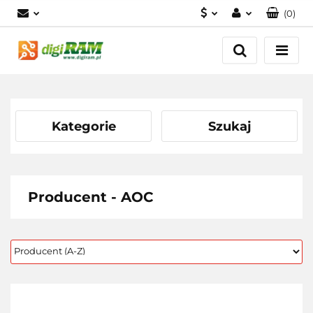
(
0
)
PLN
Zaloguj się
Zarejestruj się
USD
Dodaj zgłoszenie
EUR
Kategorie
Szukaj
Producent - AOC